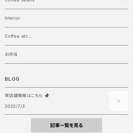
Single Origin Coffee
Interior
浅煎り
Blend Coffee
Coffee etc...
中煎り
中深煎り
お弁当
中深煎り
深煎り
BLOG
深煎り
実店舗情報はこちら
2020/7/3
記事一覧を見る