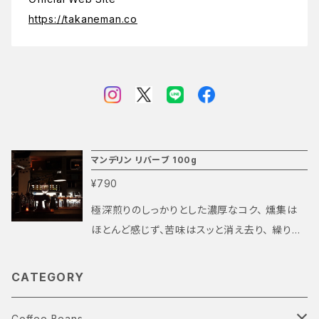
https://takaneman.co
マンデリン リバーブ 100g
¥790
極深煎りのしっかりとした濃厚なコク、 燻集は
ほとんど感じず、苦味はスッと消え去り、 繰り返
される甘みの余韻と変わります。 当店で一番深
煎りの豆です。 通常のコーヒーショップでは、ま
CATEGORY
ず置いていないくらいの極深煎りです。 通常、深
煎りの豆はほとんどが燻臭（煙臭）を強く感じま
Coffee Beans