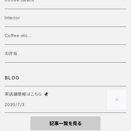
す。 燻集が好きな方もいますが、苦手な方は本
当に苦手です。 深煎り＝燻臭という印象をお持
Single Origin Coffee
Interior
ちの方も多いので、深煎りに挑戦しないままの方
も多いですが、深煎りの美味しさはそこだけでは
浅煎り
Blend Coffee
Coffee etc...
ありません。 まるで年代物のワインの様に、コク
の余韻が続きます。 この極深煎りのおいしさは、
中煎り
中深煎り
お弁当
他では味わったことがありません。 リバーブの虜
になられたお客様は、かなり多く、他のコーヒー
中深煎り
深煎り
は注文されなくなってしまいます。。。
BLOG
深煎り
実店舗情報はこちら
2020/7/3
記事一覧を見る