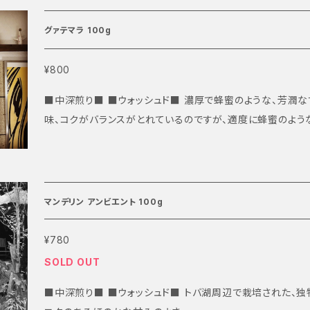
グァテマラ 100g
¥800
■中深煎り■ ■ウォッシュド■ 濃厚で蜂蜜のような、芳潤な甘い香り。 苦味、酸味、甘
味、コクがバランスがとれているのですが、適度に蜂蜜のよう
日飲んでも飽きが来ないで飲める豆だと思います。 豆の販売でいうと、一番リピートさ
れて売れています。 なぜか大量に売れるので、欠品することも多いです。 
いただく可能性もありますので、あらかじめご了承ください。
マンデリン アンビエント 100g
¥780
SOLD OUT
■中深煎り■ ■ウォッシュド■ トバ湖周辺で栽培された、独特なスパイシーな苦味。