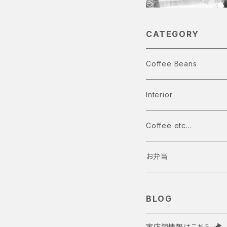
CATEGORY
Coffee Beans
Single Origin Coffee
Interior
浅煎り
Blend Coffee
Coffee etc...
中煎り
中深煎り
お弁当
中深煎り
深煎り
BLOG
深煎り
実店舗情報はこちら