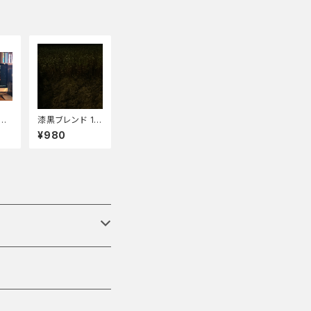
ヒ
漆黒ブレンド 10
教
0g
¥980
、美
を