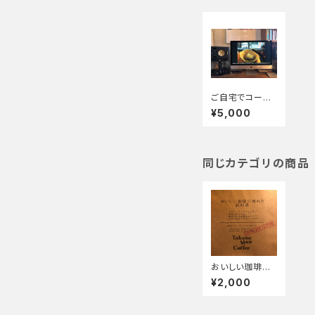
ご自宅でコーヒ
ー教室「誰も教
¥5,000
えてくれない、美
味しい淹れ方を
伝授」
同じカテゴリの商品
おいしい珈琲の
淹れ方説明書
¥2,000