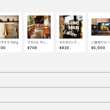
ァテマラ 100g
ブラジル サント
タカネマンブレ
ご自宅でコー
ス 100g
ンド２ 100g
ー教室「誰も
800
¥700
¥820
¥5,000
えてくれない
味しい淹れ方
伝授」