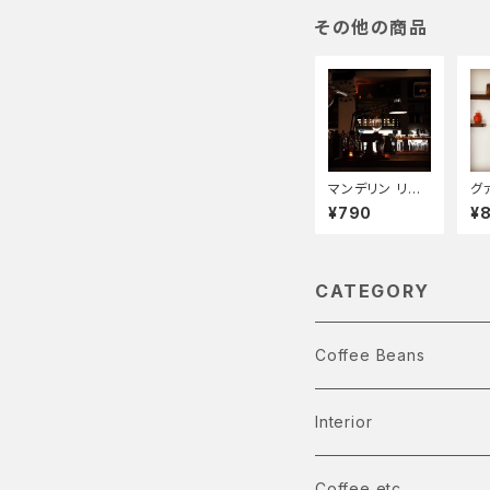
その他の商品
マンデリン リバ
グ
ーブ 100g
¥790
¥
CATEGORY
Coffee Beans
Single Origin Coffee
Interior
浅煎り
Blend Coffee
Coffee etc...