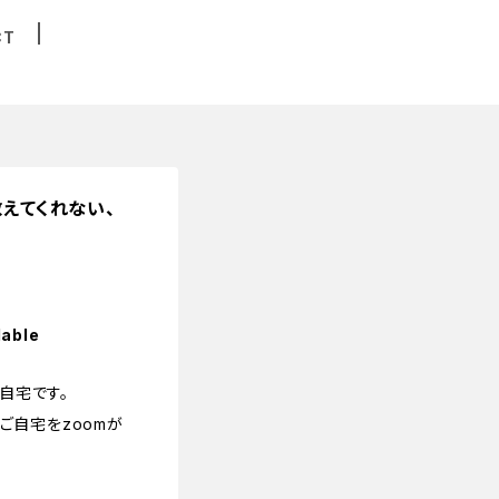
CT
えてくれない、
lable
自宅です。
様のご自宅をzoomが